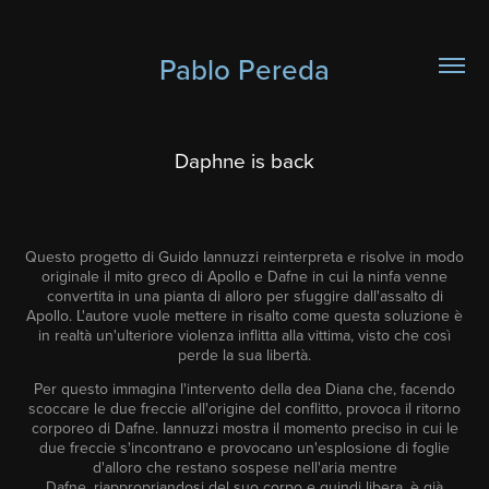
Pablo Pereda
Daphne is back
Questo progetto di Guido Iannuzzi reinterpreta e risolve in modo
originale il mito greco di Apollo e Dafne in cui la ninfa venne
convertita in una pianta di alloro per sfuggire dall'assalto di
Apollo. L'autore vuole mettere in risalto come questa soluzione è
in realtà un'ulteriore violenza inflitta alla vittima, visto che così
perde la sua libertà.
Per questo immagina l'intervento della dea Diana che, facendo
scoccare le due freccie all'origine del conflitto, provoca il ritorno
corporeo di Dafne. Iannuzzi mostra il momento preciso in cui le
due freccie s'incontrano e provocano un'esplosione di foglie
d'alloro che restano sospese nell'aria mentre
Dafne, riappropriandosi del suo corpo e quindi libera, è già